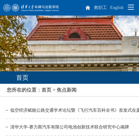
教职工
English
院系概况
师资队伍
学院概况
人才培养
院长致辞
杰出人才
首页
科学研究
现任领导
教师队伍
本科生培养
您所在的位置：首页 > 焦点新闻
专业介绍
培养方案
课程设置
学生天地
历任领导
博士后
科研概况
实践教学
招生就业
机构设置
离退休教师
科研方向
学生工作
研究生培养
清华大学-赛力斯汽车有限公司电池创新技术联合研究中心揭牌
车辆动力工程研究所
汽车工程研究所
专业介绍
课程设置
国际生培养
校友工作
历史沿革
学生活动
本科生招生
智能出行研究所
特种车辆与动力研究所