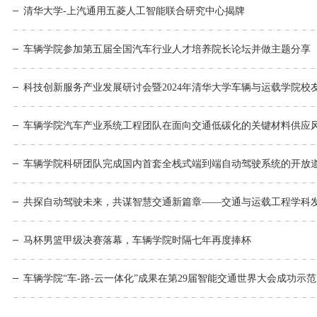
清华大学-上汽通用五菱人工智能联合研究中心揭牌
科创活动
文体活动
社会实践
教学成果
联系我们
研究生招生
校友组织
科研机构
志愿服务
车辆学院参加第五届全国汽车行业人才培养院长论坛并做主题分享
高级研修中心
国际生招生
校友活动
科研成果
奖励荣誉
就业引导
校友文库
国际合作与交流
校友风采
爱心捐赠
联系方式
马杯男篮甲级决赛落幕，车辆学院时隔七年再度捧杯
车辆学院“车-路-云一体化”成果在第29届智能交通世界大会成功示范