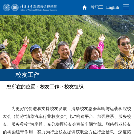
教职工
English
院系概况
师资队伍
学院概况
人才培养
院长致辞
杰出人才
校友工作
科学研究
现任领导
教师队伍
本科生培养
您所在的位置：校友工作 > 校友组织
专业介绍
培养方案
课程设置
学生天地
历任领导
博士后
科研概况
实践教学
为更好的促进和支持校友发展，清华校友总会
车辆与运载学院
校
招生就业
机构设置
离退休教师
科研方向
学生工作
研究生培养
友会（简称“清华汽车行业校友会”）以“构建平台、加强联系、服务校
车辆动力工程研究所
汽车工程研究所
友、服务母校”为宗旨，充分发挥校友会宣传车辆学院、联络行业校友
专业介绍
课程设置
国际生培养
校友工作
历史沿革
学生活动
本科生招生
的桥梁纽带作用，努力为行业校友提供获取全方位行业信息、深度拓
智能出行研究所
特种车辆与动力研究所