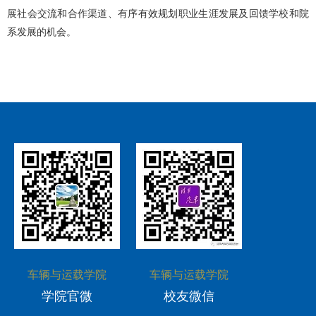
展社会交流和合作渠道、有序有效规划职业生涯发展及回馈学校和院
科创活动
文体活动
社会实践
教学成果
联系我们
研究生招生
校友组织
系发展的机会。
科研机构
志愿服务
高级研修中心
国际生招生
校友活动
科研成果
奖励荣誉
就业引导
校友文库
国际合作与交流
校友风采
爱心捐赠
联系方式
车辆与运载学院
车辆与运载学院
学院官微
校友微信