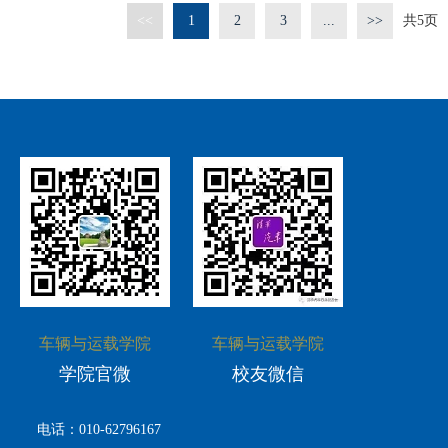
<<
1
2
3
...
>>
共
5
页
车辆与运载学院
车辆与运载学院
学院官微
校友微信
电话：010-62796167