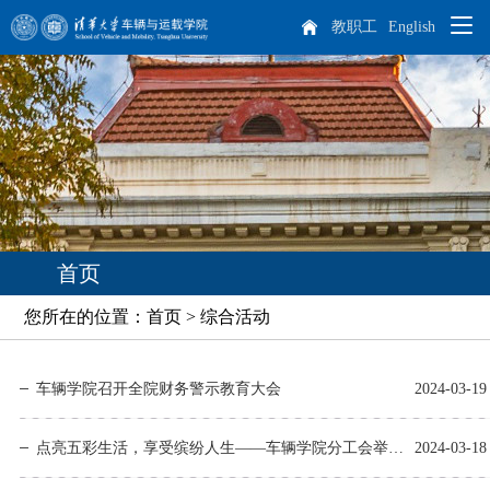
教职工
English
院系概况
师资队伍
学院概况
人才培养
院长致辞
杰出人才
首页
科学研究
现任领导
教师队伍
本科生培养
您所在的位置：首页 > 综合活动
专业介绍
培养方案
课程设置
学生天地
历任领导
博士后
科研概况
实践教学
车辆学院召开全院财务警示教育大会
2024-03-19
招生就业
机构设置
离退休教师
科研方向
学生工作
研究生培养
车辆动力工程研究所
汽车工程研究所
点亮五彩生活，享受缤纷人生——车辆学院分工会举办庆“三八”节活动
2024-03-18
专业介绍
课程设置
国际生培养
校友工作
历史沿革
学生活动
本科生招生
智能出行研究所
特种车辆与动力研究所