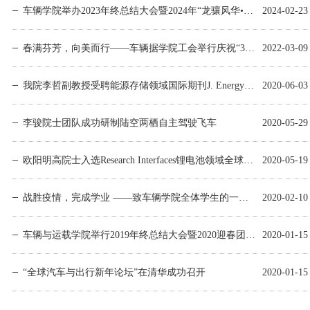
车辆学院举办2023年终总结大会暨2024年“龙骧风华•万象潮新”迎春团拜会
2024-02-23
科创活动
文体活动
社会实践
教学成果
联系我们
研究生招生
校友组织
科研机构
志愿服务
春满芬芳，向美而行——车辆据学院工会举行庆祝“3•8妇女节”插花活动
2022-03-09
高级研修中心
国际生招生
校友活动
科研成果
奖励荣誉
我院李哲副教授受聘能源存储领域国际期刊J. Energy Storage副编辑
2020-06-03
就业引导
校友文库
国际合作与交流
李骏院士团队成功研制陆空两栖自主驾驶飞车
2020-05-29
校友风采
欧阳明高院士入选Research Interfaces锂电池领域全球十大研究者
2020-05-19
爱心捐赠
战胜疫情，完成学业 ——致车辆学院全体学生的一封信
2020-02-10
联系方式
车辆与运载学院举行2019年终总结大会暨2020迎春团拜会
2020-01-15
“全球汽车与出行新年论坛”在清华成功召开
2020-01-15