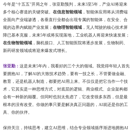
今年是“十五五”开局之年，张亚勤预判，未来3至5年，产业AI将迎来
多个核心赛道的关键突破。
在信息智能领域
，智能体应用将从消费端
全面向产业端渗透，各垂直行业都会出现专属的智能体，在安全、合
规的边界内赋能产业发展；
在物理智能领域
，无人驾驶的核心技术屏
障已基本克服，未来5年或将实现落地，工业机器人将迎来快速发展；
在生物智能领域
，脑机接口、人工智能医院将逐步发展，生物制药、
新药研发领域或将迎来爆发式增长。
张亚勤：
这是未来5年内，我看好的三个大的领域。我觉得年轻人首先
要拥抱AI，了解AI的大致技术趋势，要有一技之长，不管要做金融、
教育，还是机器人制造，都要把AI用上来。不仅仅是把它当作一个技
术，它其实是一种思维方式，对底层的逻辑、商业模式、企业架构都
会有一种新的颠覆。但同时也别太焦虑了，它改变很多东西，但是最
根本的没有改变。你做的事只要是解决真正问题的，AI就还是你的工
具、你的伙伴。
保持关注，持续思考，建立AI思维，结合专业领域循序渐进地拥抱AI