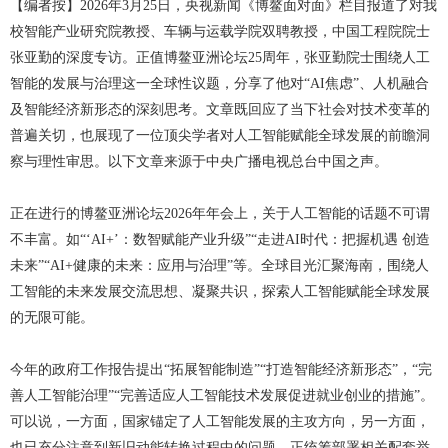
【编者按】2026年3月25日，央视新闻《博鳌面对面》栏目报道了对我
科创活动
文体活动
社会实践
校智能产业研究院教授、
车辆与运载学院双聘教授，
中国工程院院士
教学成果
联系我们
研究生招生
校友组织
科研机构
志愿服务
张亚勤的深度专访。正值博鳌亚洲论坛25周年，张亚勤院士围绕人工
智能的发展与治理这一全球性议题，分享了他对“AI焦虑”、人机融合
高级研修中心
国际生招生
校友活动
及智能经济新形态的深刻思考。文章既回应了当下社会对技术变革的
科研成果
奖励荣誉
普遍关切，也展现了一位顶尖学者对人工智能赋能全球发展的前瞻洞
察与理性审思。以下文章来源于中央广播电视总台中国之声。
就业引导
校友文库
国际合作与交流
正在进行的博鳌亚洲论坛2026年年会上，关于人工智能的话题不可谓
校友风采
不丰富。如“‘AI+’：数智赋能产业升级”“走进AI时代：把握机遇 创造
未来”“AI+健康的未来：应用与治理”等。全球目光汇聚海南，围绕人
爱心捐赠
工智能的未来发展交流思想、凝聚共识，探索人工智能赋能全球发展
的无限可能。
联系方式
今年的政府工作报告提出“拓展智能制造”“打造智能经济新形态”，“完
善人工智能治理”“完善适应人工智能技术发展促进就业创业的措施”。
可以说，一方面，国家锚定了人工智能发展的主攻方向，另一方面，
也已充分注意到新旧动能转换过程中的问题，正统筹部署相关配套举