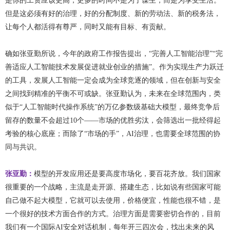
是你的工资应该更高，更多的时间不是为了谋生，而是为享受生活。
但是这必须有好的治理，好的分配制度、新的劳动法、新的税务法，
让每个人都活得有尊严，同时又能有目标、有贡献。
确如张亚勤所说，今年的政府工作报告提出，“完善人工智能治理”“完
善适应人工智能技术发展促进就业创业的措施”。作为实现生产力跃迁
的工具，发展人工智能一定会成为全球竞逐的领域，但在创新与安全
之间找到精准的平衡不可或缺。张亚勤认为，未来在全球范围内，类
似于“人工智能时代操作系统”的万亿参数级基础大模型，最终竞争后
留存的数量不会超过10个——市场的优胜劣汰，会筛选出一批经得起
考验的核心底座；而除了“市场的手”，AI治理，也需要全球范围的协
同与共识。
张亚勤：
模型的开发应用还是要高度市场化，要百花齐放。我们国家
很重要的一个战略，主流是走开源、搭建生态，比如说有些国家可能
自己做不起大模型，它就可以去使用，价格便宜，性能也很不错，是
一个很好的技术方面合作的方式。治理方面是需要密切合作的，目前
我们有一个国际AI安全对话机制，每年开三四次会，找出未来的风