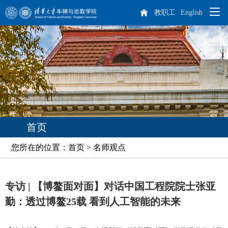
教职工
English
院系概况
师资队伍
学院概况
人才培养
院长致辞
杰出人才
首页
科学研究
现任领导
教师队伍
本科生培养
您所在的位置：首页 > 名师观点
专业介绍
培养方案
课程设置
学生天地
历任领导
博士后
科研概况
实践教学
专访 | 【博鳌面对面】对话中国工程院院士张亚
招生就业
机构设置
离退休教师
科研方向
学生工作
研究生培养
勤：透过博鳌25载 看到人工智能的未来
车辆动力工程研究所
汽车工程研究所
专业介绍
课程设置
国际生培养
校友工作
历史沿革
学生活动
本科生招生
智能出行研究所
特种车辆与动力研究所