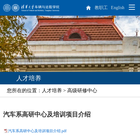
教职工
English
院系概况
师资队伍
学院概况
人才培养
院长致辞
杰出人才
人才培养
科学研究
现任领导
教师队伍
本科生培养
您所在的位置：人才培养 > 高级研修中心
专业介绍
培养方案
课程设置
学生天地
历任领导
博士后
科研概况
实践教学
汽车系高研中心及培训项目介绍
招生就业
机构设置
离退休教师
科研方向
学生工作
研究生培养
车辆动力工程研究所
汽车工程研究所
汽车系高研中心及培训项目介绍.pdf
专业介绍
课程设置
国际生培养
校友工作
历史沿革
学生活动
本科生招生
智能出行研究所
特种车辆与动力研究所