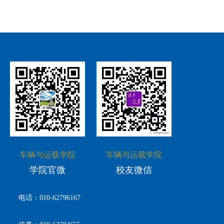
科创活动
文体活动
社会实践
教学成果
联系我们
研究生招生
校友组织
科研机构
志愿服务
高级研修中心
国际生招生
校友活动
科研成果
奖励荣誉
就业引导
校友文库
国际合作与交流
校友风采
爱心捐赠
车辆与运载学院
车辆与运载学院
学院官微
校友微信
联系方式
电话：010-62796167