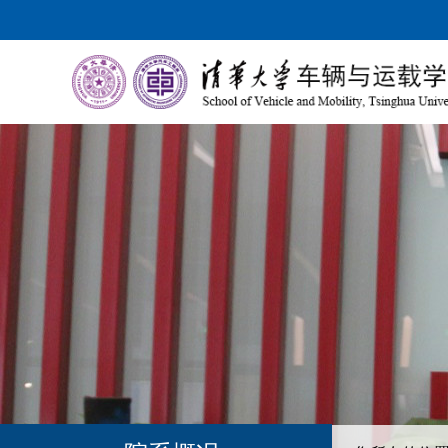
本科生培养
本科生招生
学院概况
杰出人才
科研概况
学生工作
校友组织
研究生培养
研究生招生
院长致辞
教师队伍
科研方向
学生活动
校友活动
国际生招
现任领导
教学成果
科研机构
奖励荣誉
校友文库
博士后
国际合作与交流
机构设置
爱心捐赠
历史沿革
联系方式
联系我们