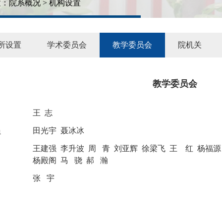
：院系概况 > 机构设置
所设置
学术委员会
教学委员会
院机关
教学委员会
王 志
员
田光宇 聂冰冰
王建强 李升波 周 青 刘亚辉 徐梁飞 王
禹
红
杨福
杨殿阁 马 骁 郝 瀚
张 宇