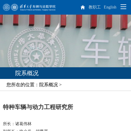
教职工
English
院系概况
师资队伍
学院概况
人才培养
院长致辞
杰出人才
院系概况
科学研究
现任领导
教师队伍
本科生培养
您所在的位置：院系概况 >
专业介绍
培养方案
课程设置
学生天地
历任领导
博士后
科研概况
实践教学
特种车辆与动力工程研究所
招生就业
机构设置
离退休教师
科研方向
学生工作
研究生培养
车辆动力工程研究所
汽车工程研究所
专业介绍
课程设置
国际生培养
所长：诸葛伟林
校友工作
历史沿革
学生活动
本科生招生
智能出行研究所
特种车辆与动力研究所