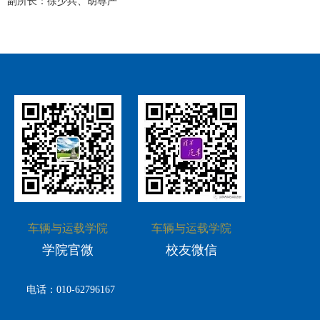
副所长：徐少兵、胡尊严
科创活动
文体活动
社会实践
教学成果
联系我们
研究生招生
校友组织
科研机构
志愿服务
高级研修中心
国际生招生
校友活动
科研成果
奖励荣誉
就业引导
校友文库
国际合作与交流
校友风采
爱心捐赠
车辆与运载学院
车辆与运载学院
联系方式
学院官微
校友微信
电话：010-62796167