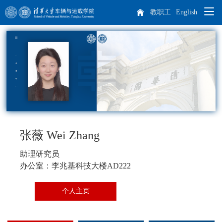
教职工
English
院系概况
师资队伍
学院概况
人才培养
院长致辞
杰出人才
科学研究
现任领导
教师队伍
本科生培养
张薇 Wei Zhang
专业介绍
培养方案
课程设置
助理研究员
学生天地
历任领导
博士后
科研概况
实践教学
办公室：李兆基科技大楼AD222
招生就业
机构设置
离退休教师
科研方向
学生工作
个人主页
研究生培养
车辆动力工程研究所
汽车工程研究所
专业介绍
课程设置
国际生培养
校友工作
历史沿革
学生活动
本科生招生
智能出行研究所
特种车辆与动力研究所