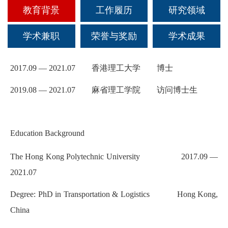
教育背景
工作履历
研究领域
科创活动
文体活动
社会实践
教学成果
联系我们
研究生招生
校友组织
科研机构
志愿服务
学术兼职
荣誉与奖励
学术成果
高级研修中心
国际生招生
校友活动
科研成果
奖励荣誉
2017.09 — 2021.07 香港理工大学 博士
就业引导
校友文库
国际合作与交流
2019.08 — 2021.07 麻省理工学院 访问博士生
校友风采
Education Background
爱心捐赠
The Hong Kong Polytechnic University 2017.09 —
2021.07
联系方式
Degree: PhD in Transportation & Logistics Hong Kong,
China