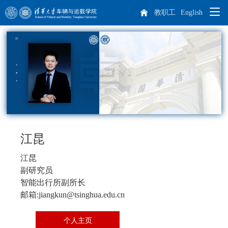
教职工
English
院系概况
师资队伍
学院概况
人才培养
院长致辞
杰出人才
科学研究
现任领导
教师队伍
本科生培养
江昆
专业介绍
培养方案
课程设置
江昆
学生天地
历任领导
博士后
科研概况
实践教学
副研究员
智能出行所副所长
招生就业
机构设置
离退休教师
科研方向
学生工作
邮箱:jiangkun@tsinghua.edu.cn
研究生培养
车辆动力工程研究所
汽车工程研究所
专业介绍
课程设置
国际生培养
校友工作
历史沿革
学生活动
本科生招生
个人主页
智能出行研究所
特种车辆与动力研究所