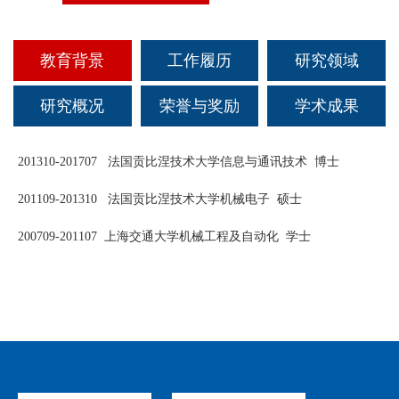
科创活动
文体活动
社会实践
教学成果
联系我们
研究生招生
校友组织
科研机构
志愿服务
教育背景
工作履历
研究领域
高级研修中心
国际生招生
校友活动
科研成果
奖励荣誉
研究概况
荣誉与奖励
学术成果
就业引导
校友文库
国际合作与交流
201310-201707 法国贡比涅技术大学信息与通讯技术 博士
校友风采
201109-201310 法国贡比涅技术大学机械电子 硕士
200709-201107 上海交通大学机械工程及自动化 学士
爱心捐赠
联系方式