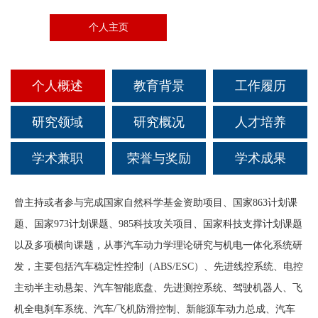
科创活动
文体活动
社会实践
教学成果
个人主页
联系我们
研究生招生
校友组织
科研机构
志愿服务
高级研修中心
国际生招生
校友活动
科研成果
奖励荣誉
个人概述
教育背景
工作履历
就业引导
校友文库
研究领域
研究概况
人才培养
国际合作与交流
学术兼职
荣誉与奖励
学术成果
校友风采
爱心捐赠
曾主持或者参与完成国家自然科学基金资助项目、国家
863
计划课
题、国家
973
计划课题、
985
科技攻关项目、国家科技支撑计划课题
联系方式
以及多项横向课题，从事汽车动力学理论研究与机电一体化系统研
发，主要包括汽车稳定性控制（
ABS/ESC
）、先进线控系统、电控
主动半主动悬架、汽车智能底盘、先进测控系统、驾驶机器人、飞
机全电刹车系统、汽车
/
飞机防滑控制、新能源车动力总成、汽车