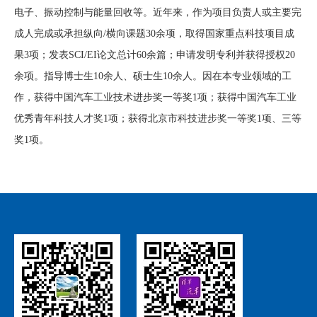
电子、振动控制与能量回收等。近年来，作为项目负责人或主要完
成人完成或承担纵向
/
横向课题
30
余项，取得国家重点科技项目成
果
3
项；发表
SCI/EI
论文总计
60
余篇；申请发明专利并获得授权
20
余项。指导博士生
10
余人、硕士生
10
余人。因在本专业领域的工
作，获得中国汽车工业技术进步奖一等奖
1
项；获得中国汽车工业
优秀青年科技人才奖
1
项；获得北京市科技进步奖一等奖
1
项、三等
奖
1
项。