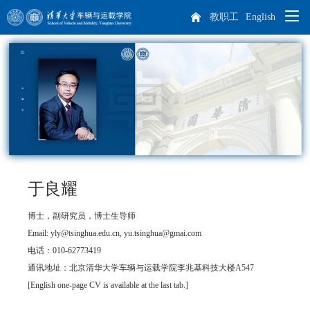
教职工
English
院系概况
师资队伍
学院概况
人才培养
院长致辞
杰出人才
科学研究
现任领导
教师队伍
本科生培养
于良耀
专业介绍
培养方案
课程设置
博士，副研究员，博士生导师
学生天地
历任领导
博士后
科研概况
实践教学
Email: yly@tsinghua.edu.cn, yu.tsinghua@gmai.com
电话：010-62773419
招生就业
机构设置
离退休教师
科研方向
学生工作
研究生培养
通讯地址：北京清华大学车辆与运载学院李兆基科技大楼A547
车辆动力工程研究所
汽车工程研究所
[English one-page CV is available at the last tab.]
专业介绍
课程设置
国际生培养
校友工作
历史沿革
学生活动
本科生招生
智能出行研究所
特种车辆与动力研究所