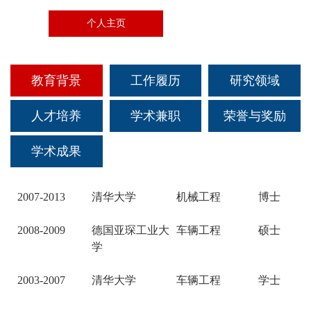
科创活动
文体活动
社会实践
个人主页
教学成果
联系我们
研究生招生
校友组织
科研机构
志愿服务
高级研修中心
国际生招生
校友活动
教育背景
工作履历
研究领域
科研成果
奖励荣誉
就业引导
校友文库
人才培养
学术兼职
荣誉与奖励
国际合作与交流
学术成果
校友风采
爱心捐赠
2007-2013
清华大学
机械工程
博士
2008-2009
德国亚琛工业大
车辆工程
硕士
联系方式
学
2003-2007
清华大学
车辆工程
学士