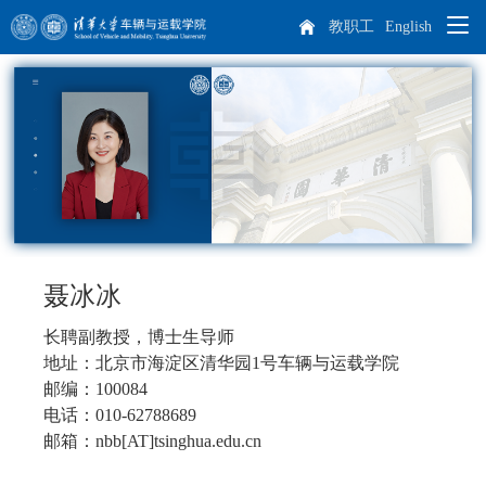
教职工
English
院系概况
师资队伍
学院概况
人才培养
院长致辞
杰出人才
科学研究
现任领导
教师队伍
本科生培养
聂冰冰
专业介绍
培养方案
课程设置
长聘副教授，博士生导师
学生天地
历任领导
博士后
科研概况
实践教学
地址：北京市海淀区清华园1号车辆与运载学院
邮编：100084
招生就业
机构设置
离退休教师
科研方向
学生工作
电话：010-62788689
研究生培养
邮箱：nbb[AT]tsinghua.edu.cn
车辆动力工程研究所
汽车工程研究所
专业介绍
课程设置
国际生培养
校友工作
历史沿革
学生活动
本科生招生
智能出行研究所
特种车辆与动力研究所