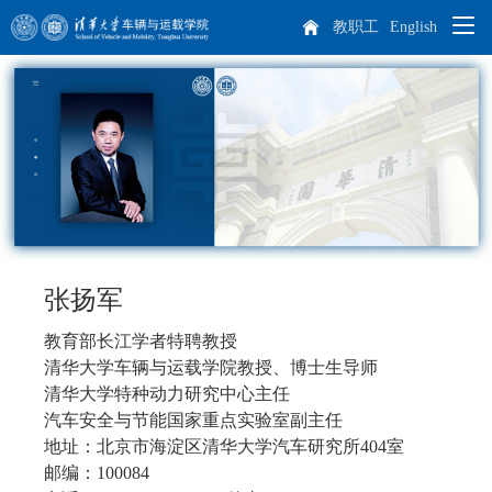
教职工
English
院系概况
师资队伍
学院概况
人才培养
院长致辞
杰出人才
科学研究
现任领导
教师队伍
本科生培养
张扬军
专业介绍
培养方案
课程设置
教育部长江学者特聘教授
学生天地
历任领导
博士后
科研概况
实践教学
清华大学车辆与运载学院教授、博士生导师
清华大学特种动力研究中心主任
招生就业
机构设置
离退休教师
科研方向
学生工作
汽车安全与节能国家重点实验室副主任
研究生培养
地址：北京市海淀区清华大学汽车研究所404室
车辆动力工程研究所
汽车工程研究所
专业介绍
课程设置
国际生培养
邮编：100084
校友工作
历史沿革
学生活动
本科生招生
智能出行研究所
特种车辆与动力研究所