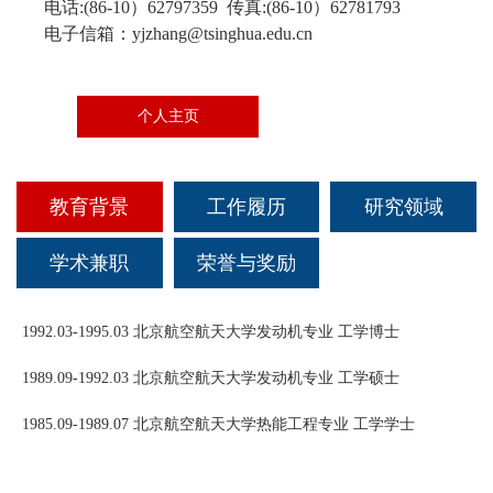
电话:(86-10）62797359 传真:(86-10）62781793
科创活动
文体活动
社会实践
电子信箱：yjzhang@tsinghua.edu.cn
教学成果
联系我们
研究生招生
校友组织
科研机构
志愿服务
高级研修中心
国际生招生
校友活动
个人主页
科研成果
奖励荣誉
就业引导
校友文库
国际合作与交流
教育背景
工作履历
研究领域
校友风采
学术兼职
荣誉与奖励
爱心捐赠
1992.03-1995.03 北京航空航天大学发动机专业 工学博士
联系方式
1989.09-1992.03 北京航空航天大学发动机专业 工学硕士
1985.09-1989.07 北京航空航天大学热能工程专业 工学学士