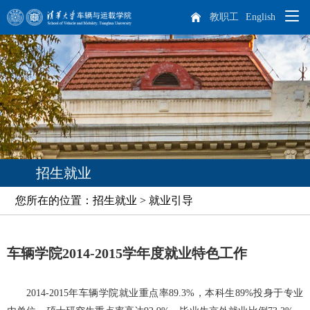
教职工
English
院系概况
师资队伍
学院概况
人才培养
院长致辞
杰出人才
招生就业
科学研究
现任领导
教师队伍
本科生培养
您所在的位置：招生就业 > 就业引导
专业介绍
培养方案
课程设置
学生天地
历任领导
博士后
科研概况
实践教学
车辆学院2014-2015学年度就业特色工作
招生就业
机构设置
离退休教师
科研方向
学生工作
研究生培养
车辆动力工程研究所
汽车工程研究所
专业介绍
课程设置
国际生培养
2014-2015年车辆学院就业重点率89.3%，本科生89%投身于专业
校友工作
历史沿革
学生活动
本科生招生
智能出行研究所
特种车辆与动力研究所