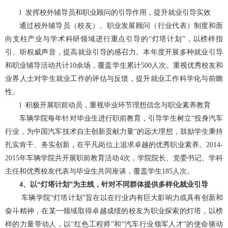
l
发挥校外辅导员和职业顾问的引导作用，提升就业引导实效
通过校外辅导员（校友）、职业发展顾问（行业代表）制度和面
向支柱产业与学术科研领域进行重点引导的“灯塔计划”，以榜样指
引、听权威声音，提高就业引导的感召力。本年度开展多种就业引导
和职业辅导活动共计10余场，覆盖学生累计500人次。重视优秀校友和
业界人士对学生就业工作的评估与反馈，提升就业工作科学化与前瞻
性。
l
积极开展职前动员，重视毕业环节理想信念与职业素养教育
车辆学院每年针对毕业生进行职前教育，引导学生树立“投身汽车
行业，为中国汽车技术自主创新贡献力量”的远大理想，鼓励学生秉持
扎实肯干、务实创新，在平凡岗位上追求卓越的优秀职业素养。2014-
2015年车辆学院共开展职前教育活动4次，学院院长、党委书记、学科
主任和优秀校友代表与毕业生共同座谈，覆盖学生185人次。
4、以“灯塔计划”为主线，针对不同群体提供多样化就业引导
车辆学院“灯塔计划”旨在以在行业内有巨大影响力或具有创新和
奋斗精神，在某一领域取得卓越成绩的校友为职业探索的灯塔，以榜
样的力量带动人，以“红色工程师”和“汽车行业领军人才”的使命驱动