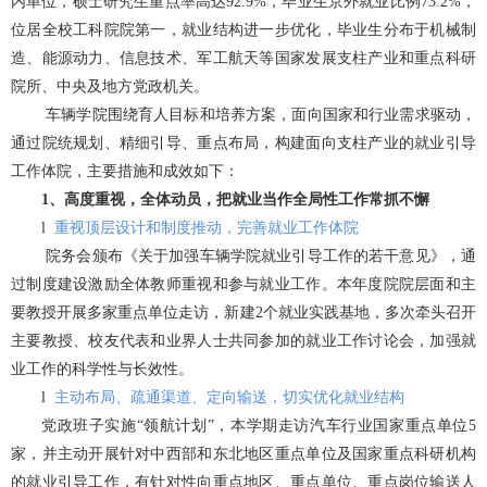
内单位，硕士研究生重点率高达92.9%，毕业生京外就业比例73.2%，
科创活动
文体活动
社会实践
位居全校工科院院第一，就业结构进一步优化，毕业生分布于机械制
教学成果
联系我们
研究生招生
校友组织
造、能源动力、信息技术、军工航天等国家发展支柱产业和重点科研
科研机构
志愿服务
院所、中央及地方党政机关。
高级研修中心
国际生招生
校友活动
车辆学院围绕育人目标和培养方案，面向国家和行业需求驱动，
科研成果
奖励荣誉
通过院统规划、精细引导、重点布局，构建面向支柱产业的就业引导
工作体院，主要措施和成效如下：
就业引导
校友文库
国际合作与交流
1、高度重视，全体动员，把就业当作全局性工作常抓不懈
l
重视顶层设计和制度推动，完善就业工作体院
校友风采
院务会颁布《关于加强车辆学院就业引导工作的若干意见》，通
过制度建设激励全体教师重视和参与就业工作。本年度院院层面和主
爱心捐赠
要教授开展多家重点单位走访，新建2个就业实践基地，多次牵头召开
主要教授、校友代表和业界人士共同参加的就业工作讨论会，加强就
联系方式
业工作的科学性与长效性。
l
主动布局、疏通渠道、定向输送，切实优化就业结构
党政班子实施“领航计划”，本学期走访汽车行业国家重点单位5
家，并主动开展针对中西部和东北地区重点单位及国家重点科研机构
的就业引导工作，有针对性向重点地区、重点单位、重点岗位输送人